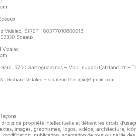
c
com
Sceaux
d Vidalec, SIRET : 80377010600018
 92330 Sceaux
 Vidalec
com
Gare, 5700 Sarreguemines – Mail : support(at)1and1.fr – T
s :
Richard Vidalec – vidalenc.therapie@gmail.com
efaçons.
droits de propriété intellectuelle et détient les droits d’us
textes, images, graphismes, logos, vidéos, architecture, icô
modification, publication, adaptation de tout ou partie des 