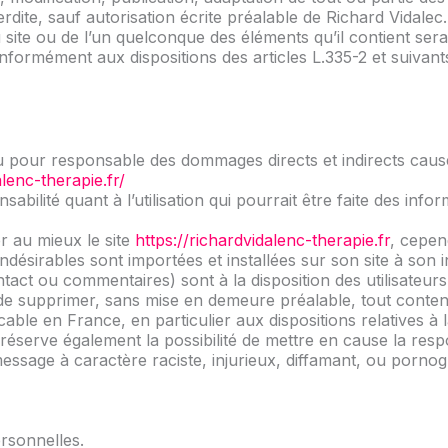
erdite, sauf autorisation écrite préalable de Richard Vidalec.
 site ou de l’un quelconque des éléments qu’il contient se
nformément aux dispositions des articles L.335-2 et suivan
 pour responsable des dommages directs et indirects causés 
alenc-therapie.fr/
sabilité quant à l’utilisation qui pourrait être faite des inf
r au mieux le site
https://richardvidalenc-therapie.fr
, cepen
désirables sont importées et installées sur son site à son i
tact ou commentaires) sont à la disposition des utilisateurs
t de supprimer, sans mise en demeure préalable, tout conte
licable en France, en particulier aux dispositions relatives à
réserve également la possibilité de mettre en cause la respo
message à caractère raciste, injurieux, diffamant, ou pornog
rsonnelles.