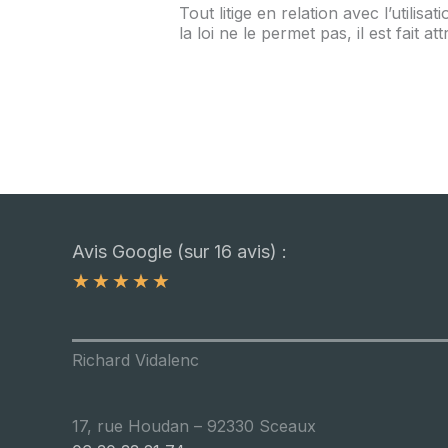
Tout litige en relation avec l’utilisat
la loi ne le permet pas, il est fait 
Avis Google (sur 16 avis) :
★
★
★
★
★
Richard Vidalenc
17, rue Houdan – 92330 Sceaux