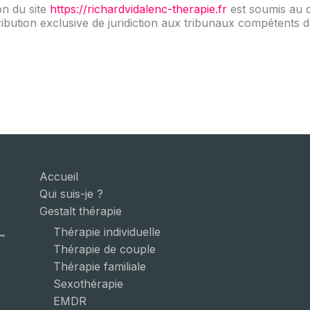
ion du site
https://richardvidalenc-therapie.fr
est soumis au d
attribution exclusive de juridiction aux tribunaux compétents 
Accueil
Qui suis-je ?
Gestalt thérapie
Thérapie individuelle
Thérapie de couple
Thérapie familiale
Sexothérapie
EMDR