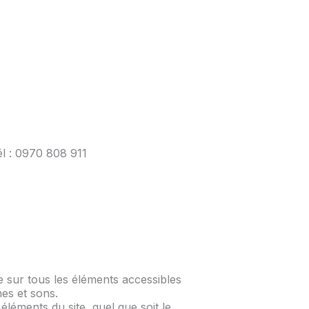
él : 0970 808 911
age sur tous les éléments accessibles
nes et sons.
éléments du site, quel que soit le