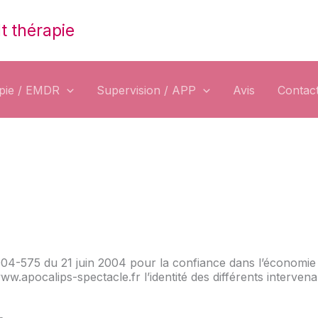
t thérapie
apie / EMDR
Supervision / APP
Avis
Contact
° 2004-575 du 21 juin 2004 pour la confiance dans l’économie
/www.apocalips-spectacle.fr l’identité des différents interven