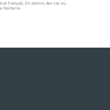
roit français. En dehors des cas où
de Nanterre.