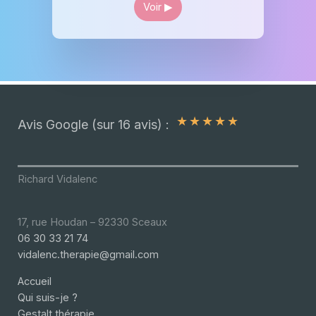
Voir ▶︎
★
★
★
★
★
Avis Google (sur 16 avis) :
Richard Vidalenc
17, rue Houdan – 92330 Sceaux
06 30 33 21 74
vidalenc.therapie@gmail.com
Accueil
Qui suis-je ?
Gestalt thérapie