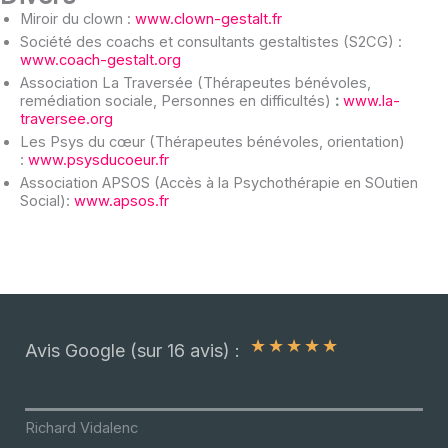
Miroir du clown :
www.clown-gestalt.fr
Société des coachs et consultants gestaltistes (S2CG) :
www.coach-gestalt.org
Association La Traversée (Thérapeutes bénévoles,
remédiation sociale, Personnes en difficultés)
:
www.la-
traversee.org
Les Psys du cœur (Thérapeutes bénévoles, orientation)
:
www.psysducoeur.fr
Association APSOS (Accès à la Psychothérapie en SOutien
Social):
www.apsos.fr
★
★
★
★
★
Avis Google (sur 16 avis) :
Richard Vidalenc